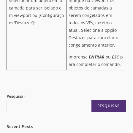
Selecionar um objeto em o
Indique na viewport os
camada para ser isolado e
objetos de camadas a
m viewport ou [Configuraçõ
serem congelados em
es/Desfazer]:
todos os VPs, exceto o
atual. Selecione a opção
Desfazer para cancelar o
congelamento anterior.
Imprensa
ENTRAR
ou
ESC
p
ara completar o comando.
Pesquisar
PESQUISAR
Recent Posts