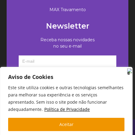
MAX Travamento
Newsletter
Receba nossas novidades
no seu e-mail
Aviso de Cookies
Este site utiliza cookies e outras tecnologias semelhantes
para melhorar sua experiência e os serviços
apresentado. Sem isso o site pode não funcionar
adequadamente.
Política de Privacidade
Aceitar
Copyright 2026 Cadeng Software - Todos os direitos
reservados