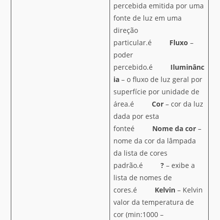
percebida emitida por uma
fonte de luz em uma
direção
particular.é
Fluxo
–
poder
percebido.é
Iluminânc
ia
– o fluxo de luz geral por
superfície por unidade de
área.é
Cor
– cor da luz
dada por esta
fonteé
Nome da cor
–
nome da cor da lâmpada
da lista de cores
padrão.é
?
– exibe a
lista de nomes de
cores.é
Kelvin
– Kelvin
valor da temperatura de
cor (min:1000 –