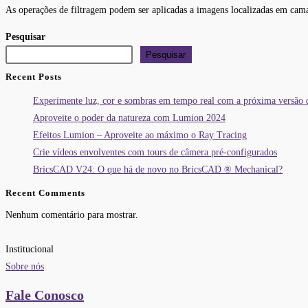
As operações de filtragem podem ser aplicadas a imagens localizadas em cama
Pesquisar
Pesquisar
Recent Posts
Experimente luz, cor e sombras em tempo real com a próxima versão
Aproveite o poder da natureza com Lumion 2024
Efeitos Lumion – Aproveite ao máximo o Ray Tracing
Crie vídeos envolventes com tours de câmera pré-configurados
BricsCAD V24: O que há de novo no BricsCAD ® Mechanical?
Recent Comments
Nenhum comentário para mostrar.
Institucional
Sobre nós
Fale Conosco