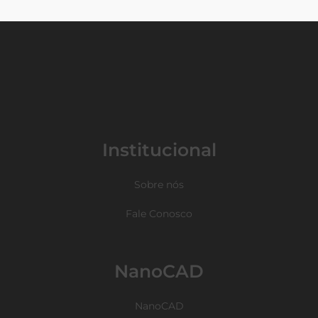
Institucional
Sobre nós
Fale Conosco
NanoCAD
NanoCAD