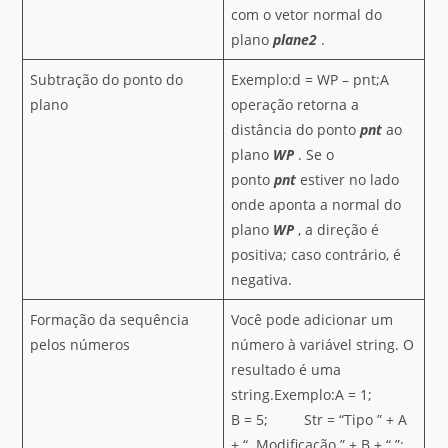
com o vetor normal do
plano
plane2
.
Subtração do ponto do
Exemplo:d = WP – pnt;A
plano
operação retorna a
distância do ponto
pnt
ao
plano
WP
. Se o
ponto
pnt
estiver no lado
onde aponta a normal do
plano
WP
, a direção é
positiva; caso contrário, é
negativa.
Formação da sequência
Você pode adicionar um
pelos números
número à variável string. O
resultado é uma
string.Exemplo:A = 1;
B = 5; Str = “Tipo ” + A
+ “. Modificação ” + B + “.”;