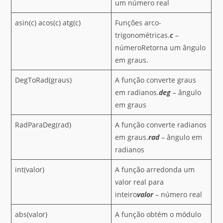
um número real
asin(c) acos(c) atg(c)
Funções arco-
trigonométricas.
c
–
númeroRetorna um ângulo
em graus.
DegToRad(graus)
A função converte graus
em radianos.
deg
– ângulo
em graus
RadParaDeg(rad)
A função converte radianos
em graus.
rad
– ângulo em
radianos
int(valor)
A função arredonda um
valor real para
inteiro
valor
– número real
abs(valor)
A função obtém o módulo