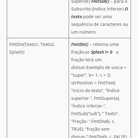
superior)
FmtSub()
– para o
Subscrito (índice inferior).
O
texto
pode ser uma
sequência de caracteres ou
um número.
FmtDiv(Texto1, Texto2,
FmtDiv()
– retorna uma
Splash)
fração,se
Splash != 0
a
fração terá um
divisor.Exemplo de uso:a =
“super”; b= 1; c = 3;
strPosition = FmtText(
“início do texto”, “Índice
superior-“, FmtSuper(a),
“Índice inferior-“,
FmtSub(“sub”), ” Texto”,
“Freção- “,FmtDiv(b, c,
TRUE), “fração sem
divisor-“,FmtDiv(b, c, FALSE)