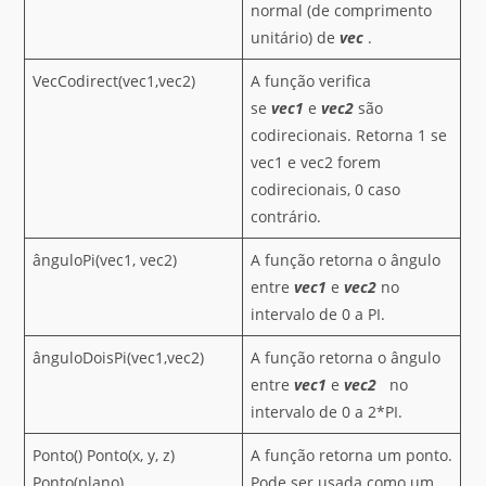
normal (de comprimento
unitário) de
vec
.
VecCodirect(vec1,vec2)
A função verifica
se
vec1
e
vec2
são
codirecionais. Retorna 1 se
vec1 e vec2 forem
codirecionais, 0 caso
contrário.
ânguloPi(vec1, vec2)
A função retorna o ângulo
entre
vec1
e
vec2
no
intervalo de 0 a PI.
ânguloDoisPi(vec1,vec2)
A função retorna o ângulo
entre
vec1
e
vec2
no
intervalo de 0 a 2*PI.
Ponto() Ponto(x, y, z)
A função retorna um ponto.
Ponto(plano)
Pode ser usada como um