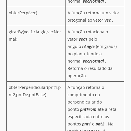
normal
vecNormal
.
obterPerp(vec)
A função retorna um vetor
ortogonal ao vetor
vec
.
girarBy(vec1,rAngle,vecNor
A função rotaciona o
mal)
vetor
vec1
pelo
ângulo
rAngle
(em graus)
no plano, tendo a
normal
vecNormal
.
Retorna o resultado da
operação.
obterPerpendicular(pnt1,p
A função retorna o
nt2,pntDe,pntBase)
comprimento da
perpendicular do
ponto
pntFrom
até a reta
especificada entre os
pontos
pnt1
e
pnt2
. Na