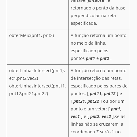
variável
pntBase
, é
retornado o ponto da base
perpendicular na reta
especificada.
obterMeio(pnt1, pnt2)
A função retorna um ponto
no meio da linha,
especificado pelos
pontos
pnt1
e
pnt2
.
obterLinhasIntersect(pnt1,v
A função retorna um ponto
ec1,pnt2,vec2)
de intersecção das retas,
obterLinhasIntersect(pnt11,
especificado pelos pares de
pnt12,pnt21,pnt22)
pontos: [
pnt11, pnt12
] e
[
pnt21, pnt22
] ou por um
ponto e um vetor: [
pnt1,
vec1
] e [
pnt2, vec2
].se as
linhas não se cruzarem, a
coordenada Z será -1 no