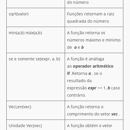
do número
sqrt(valor)
Funções retornam a raiz
quadrada do número
min(a,b) máx(a,b)
A função retorna os
números máximo e mínimo
de
a
e
b
se e somente se(expr, a, b)
A função é análoga
ao
operador aritmético
if
.Retorna
a
, se o
resultado da
expressão
expr
>= 1,
b
caso
contrário.
VecLen(vec)
A função retorna o
comprimento do vetor
vec
.
Unidade Vec(vec)
A função obtém o vetor