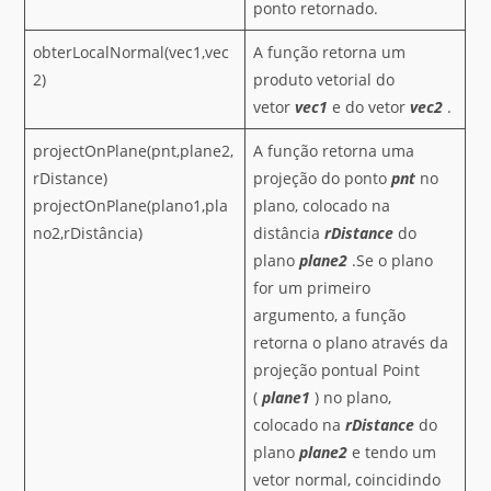
ponto retornado.
obterLocalNormal(vec1,vec
A função retorna um
2)
produto vetorial do
vetor
vec1
e do vetor
vec2
.
projectOnPlane(pnt,plane2,
A função retorna uma
rDistance)
projeção do ponto
pnt
no
projectOnPlane(plano1,pla
plano, colocado na
no2,rDistância)
distância
rDistance
do
plano
plane2
.Se o plano
for um primeiro
argumento, a função
retorna o plano através da
projeção pontual Point
(
plane1
) no plano,
colocado na
rDistance
do
plano
plane2
e tendo um
vetor normal, coincidindo