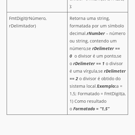
);
FmtDigit(rNúmero,
Retorna uma string,
rDelimitador)
formatada por um símbolo
decimal.
rNumber
– número
ou string, contendo um
número,se
rDelimeter ==
0
o divisor é um ponto,se
o
rDelimeter == 1
o divisor
é uma vírgula,se
rDelimeter
== 2
o divisor é obtido do
sistema local.
Exemplo:
a =
1,5; Formatado = FmtDigit(a,
1) Como resultado
o
Formatado = “1,5”