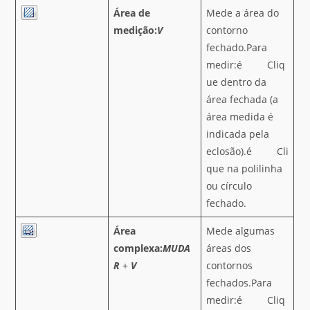
Área de
Mede a área do
medição:
V
contorno
fechado.Para
medir:é Cliq
ue dentro da
área fechada (a
área medida é
indicada pela
eclosão).é Cli
que na polilinha
ou círculo
fechado.
Área
Mede algumas
complexa:
MUDA
áreas dos
R
+
V
contornos
fechados.Para
medir:é Cliq