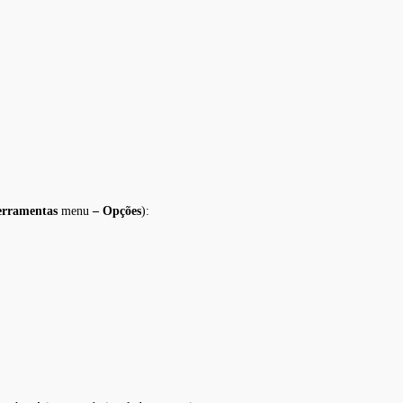
erramentas
menu
–
Opções
):