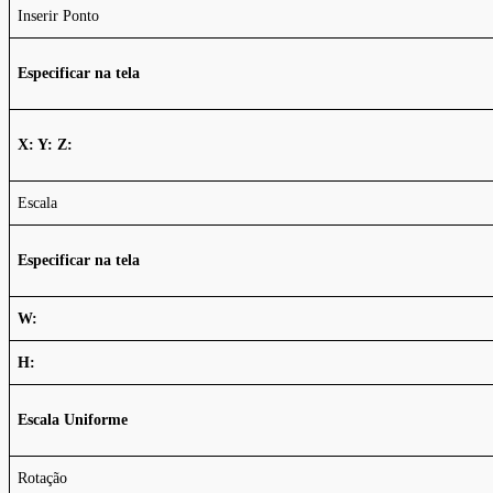
Inserir Ponto
Especificar na tela
X: Y: Z:
Escala
Especificar na tela
W:
H:
Escala Uniforme
Rotação