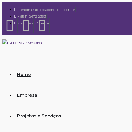
atendimento@cadengsoft.com.br
+ 55 11 2672 2393
Suporte ao Cliente
Home
Empresa
Projetos e Serviços