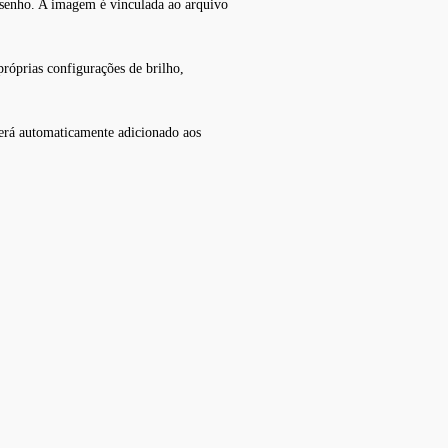
desenho. A imagem é vinculada ao arquivo
róprias configurações de brilho,
erá automaticamente adicionado aos