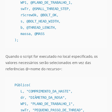
     WP1, @PLANO_DE_TRABALHO_1,

     swTr, @SMALL_THREAD_STEP,

     rScrewOk, @BOLT_OK,

     s, @BOLT_HEAD_WIDTH,

     b, @THREAD_LENGTH,

     massa, @MASS

Quando o script for executado no local especificado, os
valores necessários serão selecionados em vez das
referências @<nome do recurso>:
  Público(

     L, "COMPRIMENTO_DA_HASTE",

     dr, "DIÂMETRO_DA_ROSA",

     WP1, "PLANO_DE_TRABALHO_1",

     swTr, "PEQUENO_PASSO_DE_THREAD",
