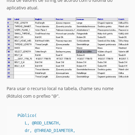
lista de valores de string de acordo com o idioma do
aplicativo atual.
Para usar o recurso local na tabela, chame seu nome
(Rótulo) com o prefixo “@”.
  Público(

     L, @ROD_LENGTH,

     dr, @THREAD_DIAMETER,
