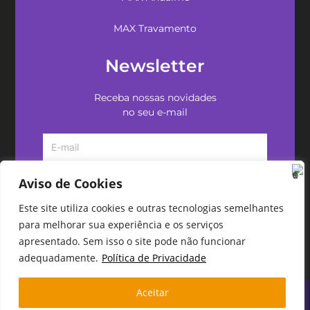
MAX Travamento
Newsletter
Receba nossas novidades
no seu e-mail
Aviso de Cookies
Este site utiliza cookies e outras tecnologias semelhantes
para melhorar sua experiência e os serviços
apresentado. Sem isso o site pode não funcionar
adequadamente.
Política de Privacidade
Aceitar
Copyright 2026 Cadeng Software - Todos os direitos
reservados