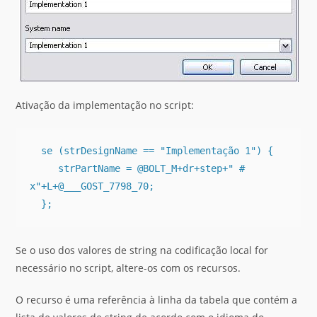
Ativação da implementação no script:
  se (strDesignName == "Implementação 1") {

     strPartName = @BOLT_M+dr+step+" # 
x"+L+@___GOST_7798_70;

Se o uso dos valores de string na codificação local for
necessário no script, altere-os com os recursos.
O recurso é uma referência à linha da tabela que contém a