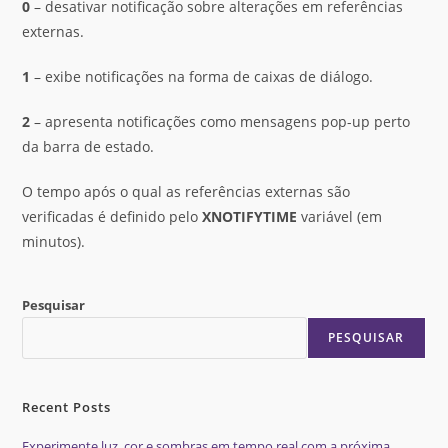
0
– desativar notificação sobre alterações em referências
externas.
1
– exibe notificações na forma de caixas de diálogo.
2
– apresenta notificações como mensagens pop-up perto
da barra de estado.
O tempo após o qual as referências externas são
verificadas é definido pelo
XNOTIFYTIME
variável (em
minutos).
Pesquisar
PESQUISAR
Recent Posts
Experimente luz, cor e sombras em tempo real com a próxima