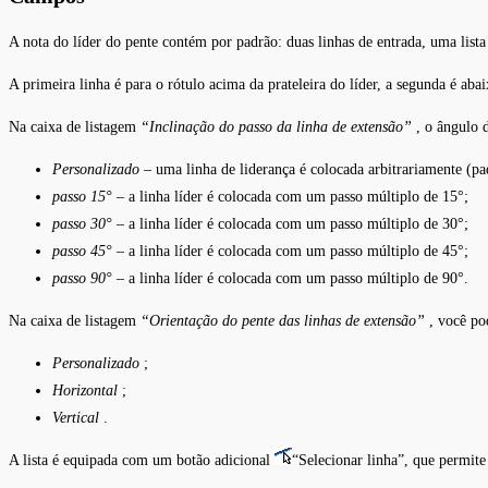
A nota do líder do pente contém por padrão: duas linhas de entrada, uma lista 
A primeira linha é para o rótulo acima da prateleira do líder, a segunda é abaix
Na caixa de listagem
“Inclinação do passo da linha de extensão”
, o ângulo d
Personalizado
– uma linha de liderança é colocada arbitrariamente (pa
passo 15°
– a linha líder é colocada com um passo múltiplo de 15°;
passo 30°
– a linha líder é colocada com um passo múltiplo de 30°;
passo 45°
– a linha líder é colocada com um passo múltiplo de 45°;
passo 90°
– a linha líder é colocada com um passo múltiplo de 90°.
Na caixa de listagem
“Orientação do pente das linhas de extensão”
, você pod
Personalizado
;
Horizontal
;
Vertical
.
A lista é equipada com um botão adicional
“Selecionar linha”, que permite