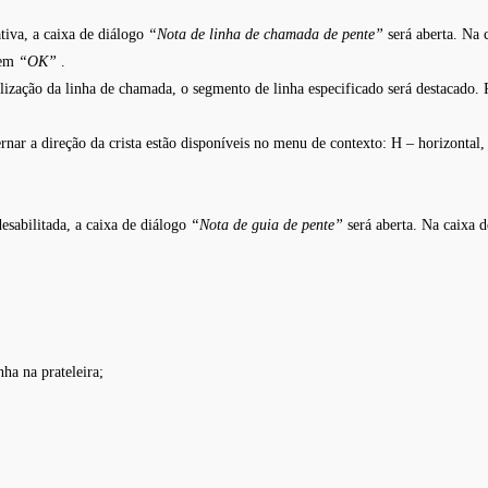
ativa, a caixa de diálogo
“Nota de linha de chamada de pente”
será aberta. Na 
 em
“OK”
.
lização da linha de chamada, o segmento de linha especificado será destacado. 
nar a direção da crista estão disponíveis no menu de contexto: H – horizontal, V
desabilitada, a caixa de diálogo
“Nota de guia de pente”
será aberta. Na caixa 
nha na prateleira;