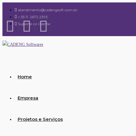
atendimento@cadengsoft.com.br
+ 55 11 2672 2393
Suporte ao Cliente
Home
Empresa
Projetos e Serviços