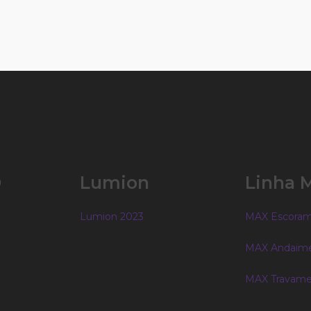
D
Lumion
Linha 
Lumion 2023
MAX Escora
MAX Andaim
MAX Travame