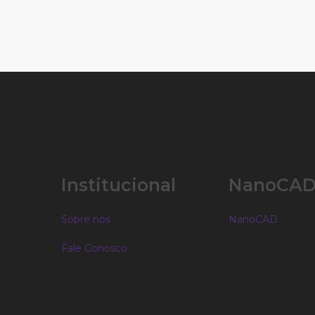
Institucional
NanoCA
Sobre nós
NanoCAD
Fale Conosco