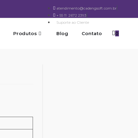
atendimento@cadengsoft.com.br
+ 55 11 2672 2393
Suporte ao Cliente
Produtos
Blog
Contato
0