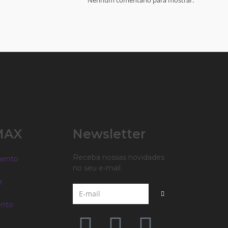
MAX
Newsletter
Receba nossas novidades
mento
no seu e-mail
e
nto