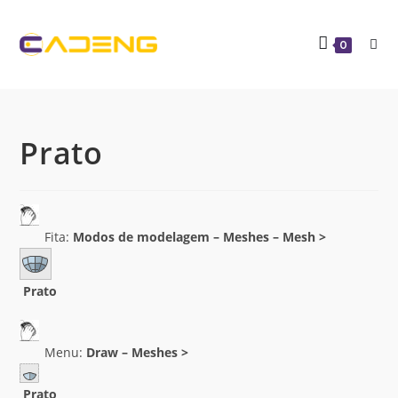
0
Prato
Fita:
Modos de modelagem – Meshes – Mesh >
Prato
Menu:
Draw – Meshes >
Prato