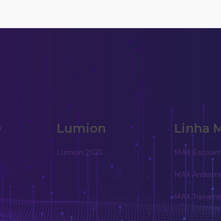
D
Lumion
Linha 
Lumion 2023
MAX Escora
MAX Andaim
MAX Travame