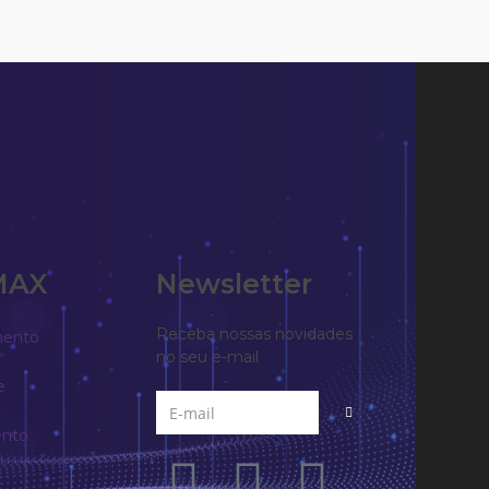
MAX
Newsletter
Receba nossas novidades
mento
no seu e-mail
e
nto