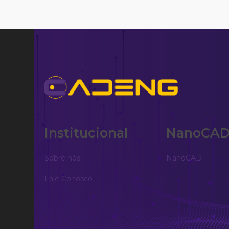
Institucional
NanoCA
Sobre nós
NanoCAD
Fale Conosco