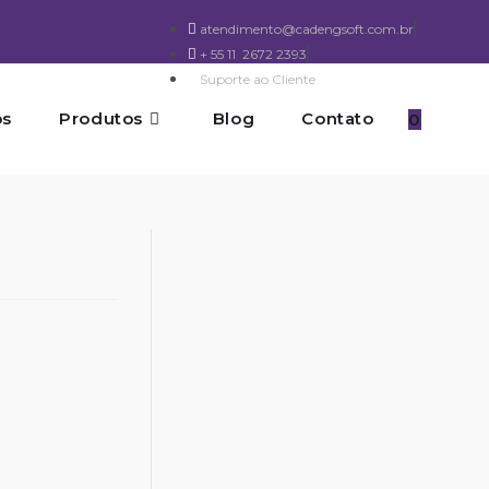
atendimento@cadengsoft.com.br
+ 55 11 2672 2393
Suporte ao Cliente
os
Produtos
Blog
Contato
0