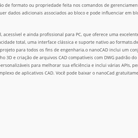
ão de formato ou propriedade feita nos comandos de gerenciament
uer dados adicionais associados ao bloco e pode influenciar em b
cessível e ainda profissional para PC, que oferece uma excelent
cidade total, uma interface clássica e suporte nativo ao formato
 projeto para todos os fins de engenharia.o nanoCAD inclui um co
ho 3D e criação de arquivos CAD compatíveis com DWG padrão do 
rsonalizáveis para melhorar sua eficiência e inclui várias APIs, p
mplexo de aplicativos CAD. Você pode baixar o nanoCad gratuitam