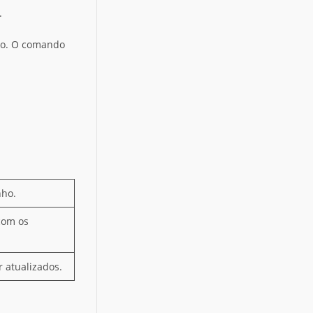
.
o. O comando
nho.
com os
r atualizados.