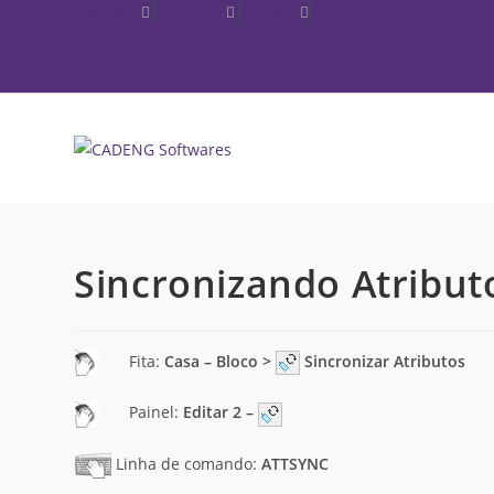
Ir
Facebook
Instagram
Linkedin
para
o
conteúdo
Sincronizando Atribut
Fita:
Casa – Bloco >
Sincronizar Atributos
Painel:
Editar 2 –
Linha de comando:
ATTSYNC