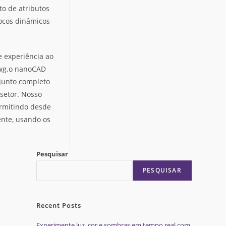
o de atributos
locos dinâmicos
e experiência ao
.dwg.o nanoCAD
njunto completo
setor. Nosso
ermitindo desde
ente, usando os
Pesquisar
PESQUISAR
Recent Posts
Experimente luz, cor e sombras em tempo real com