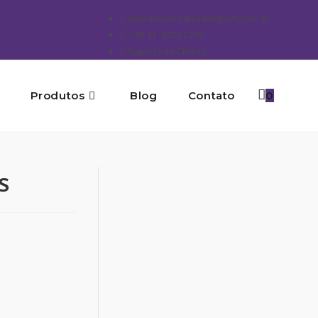
atendimento@cadengsoft.com.br
+ 55 11 2672 2393
Suporte ao Cliente
Produtos
Blog
Contato
0
s