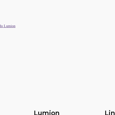
 do Lumion
Lumion
Li