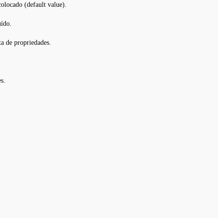
olocado (default value).
uído.
ta de propriedades.
s.