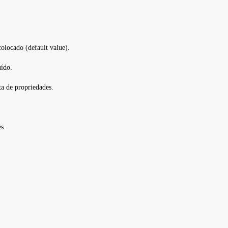
olocado (default value).
uído.
ta de propriedades.
s.