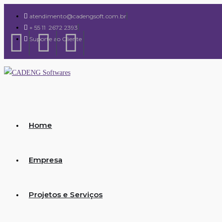
atendimento@cadengsoft.com.br
+ 55 11 2672 2393
Suporte ao Cliente
Home
Empresa
Projetos e Serviços