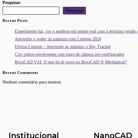
Pesquisar
Pesquisar
Recent Posts
Experimente luz, cor e sombras em tempo real com a próxima versão
Aproveite o poder da natureza com Lumion 2024
Efeitos Lumion – Aproveite ao máximo o Ray Tracing
Crie vídeos envolventes com tours de câmera pré-configurados
BricsCAD V24: O que há de novo no BricsCAD ® Mechanical?
Recent Comments
Nenhum comentário para mostrar.
Institucional
NanoCAD